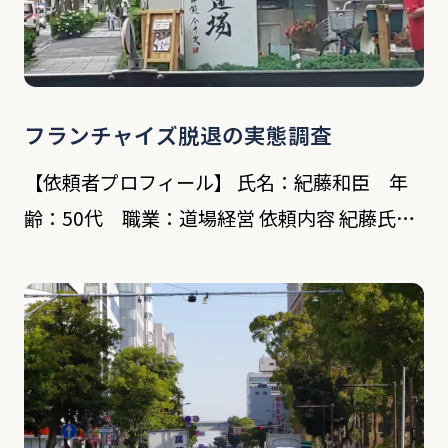
フランチャイズ脱退の実態調査
【依頼者プロフィール】 氏名：紀藤和臣 年
齢：50代 職業：道場経営 依頼内容 紀藤氏が
運営する格闘技道場は現在、フランチャイズ支
部が5道場ある。 今回の相談は川崎支部(フラ
ンチャイズ)の石井支部長(40代)が脱退して、
[…]