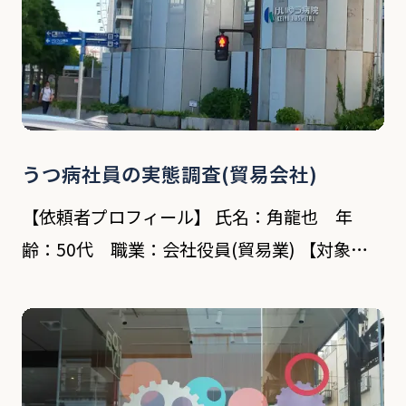
うつ病社員の実態調査(貿易会社)
【依頼者プロフィール】 氏名：角龍也 年
齢：50代 職業：会社役員(貿易業) 【対象者
プロフィール】 氏名：山下太一郎 年齢：42歳
職業：会社員 依頼内容 依頼者が取締役を務め
る貿易会社の男性社員がうつ病を理由に休職し
[…]