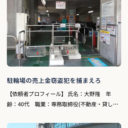
多 […]
駐輪場の売上金窃盗犯を捕まえろ
【依頼者プロフィール】 氏名：大野隆 年
齢：40代 職業：専務取締役(不動産・貸しビ
ル業) 依頼内容 依頼者は都内にいくつかビルを
所有する貸しビル業の専務取締役で現在は代表