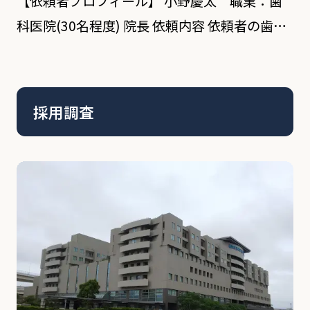
【依頼者プロフィール】 小野慶太 職業：歯
科医院(30名程度) 院長 依頼内容 依頼者の歯科
院はインプラント、矯正等も多く扱っている、
中堅の歯科医院であり、歯科医師も数名で構成
されている。2か月前に歯科医師の1名が退職
採用調査
し […]