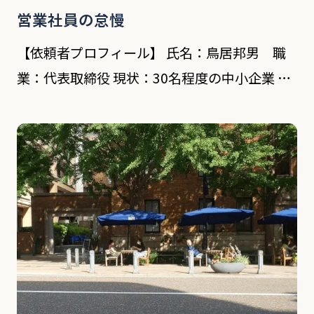
営業社員の怠慢
【依頼者プロフィール】 氏名：鳥居邦男 職
業：代表取締役 現状：30名程度の中小企業 依
頼内容 依頼者の会社に中途採用で入社し、7年
間勤める、野田哲郎氏(43歳)は主に営業業務を
行っている。入社当初から目立った問題があっ
[…]