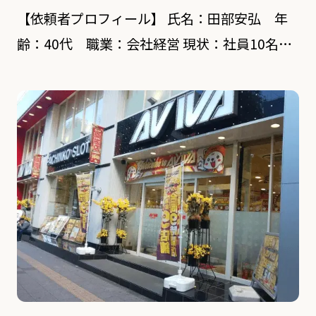
【依頼者プロフィール】 氏名：田部安弘 年
齢：40代 職業：会社経営 現状：社員10名の
WEB会社の経営者 【対象者プロフィール】 氏
名：金澤聡 年齢：40歳 職業：取締役(営業担
当) 依頼内容 独立前に勤めていた会社の […]