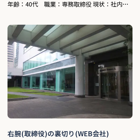
年齢：40代 職業：専務取締役 現状：社内、
取引先など関係各所に社内事情などが酷評され
た怪文書が流され、犯人の特定を行いたい。
依頼内容 依頼者の会社は神奈川県茅ヶ崎市に
所在する […]
右腕(取締役)の裏切り(WEB会社)