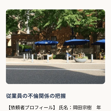
頼内容 依頼者の会社に中途採用で入社し、7年
間勤める、野田哲郎氏(43歳)は主に営業業務を
行っている。入社当初から目立った問題があっ
[…]
従業員の不倫関係の把握
【依頼者プロフィール】 氏名：岡田宗樹 年