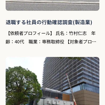
退職する社員の行動確認調査(製造業)
【依頼者プロフィール】 氏名：竹村仁志 年
齢：40代 職業：専務取締役 【対象者プロフ
ィール】 氏名：花輪哲司 年齢：42歳 依頼内容
在籍3年ほどの男性従業員が今月末で退職す
る。現在は有給休暇の消化ということで休みも
多 […]