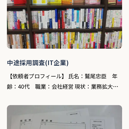
中途採用調査(IT企業)
【依頼者プロフィール】 氏名：鷲尾忠臣 年
齢：40代 職業：会社経営 現状：業務拡大に
つき、中途採用を検討中 【対象者プロフィー
ル】 氏名：田中三郎 年齢：30代 前職：SE 依
頼内容 横浜市内にあるIT関連企業を経営す
[…]