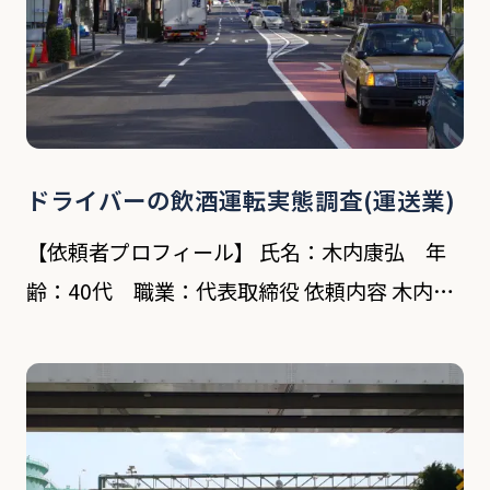
ドライバーの飲酒運転実態調査(運送業)
【依頼者プロフィール】 氏名：木内康弘 年
齢：40代 職業：代表取締役 依頼内容 木内氏
は横浜市内の運送会社を営む3代目。祖父の代
に創業し、現在は貸しビル業との2本柱で会社
を切り盛りしている。 渚探偵事務所とは先代
の社長 […]