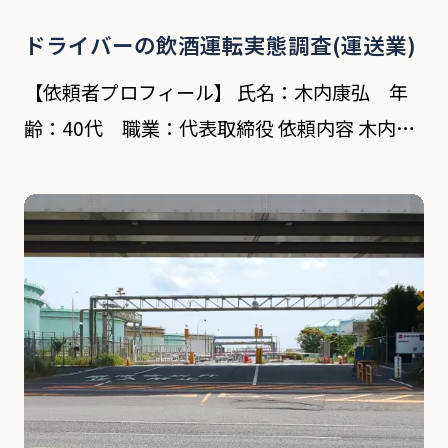
ドライバーの飲酒運転実態調査(運送業)
【依頼者プロフィール】 氏名：木内康弘 年
齢：40代 職業：代表取締役 依頼内容 木内氏
は横浜市内の運送会社を営む3代目。祖父の代
に創業し、現在は貸しビル業との2本柱で会社
を切り盛りしている。 渚探偵事務所とは先代
の社長 […]