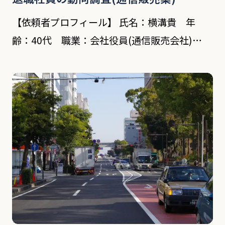
【依頼者プロフィール】 氏名：横溝貴 年
齢：40代 職業：会社役員(通信販売会社)
【対象者プロフィール】 氏名：本田公久 年
齢：30代 職業：元従業員 依頼内容 依頼者は横
浜市を拠点に数営業所をかまえる通信販売業会
社役 […]