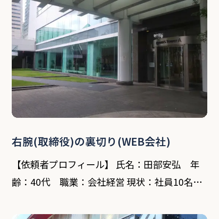
所在する […]
右腕(取締役)の裏切り(WEB会社)
【依頼者プロフィール】 氏名：田部安弘 年
齢：40代 職業：会社経営 現状：社員10名の
WEB会社の経営者 【対象者プロフィール】 氏
名：金澤聡 年齢：40歳 職業：取締役(営業担