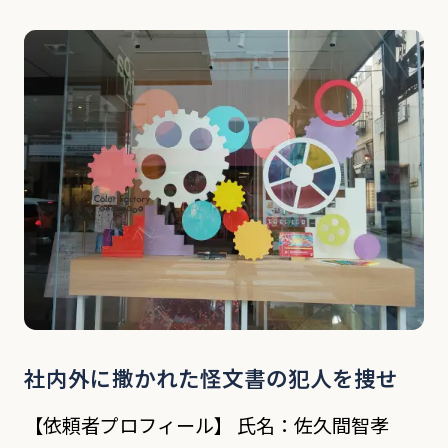
プロフィール】 氏名：山下太一郎 年齢：42歳
職業：会社員 依頼内容 依頼者が取締役を務め
る貿易会社の男性社員がうつ病を理由に休職し
[…]
社内外に撒かれた怪文書の犯人を捜せ
【依頼者プロフィール】 氏名：佐久間智孝