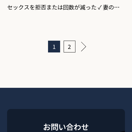
セックスを拒否または回数が減った ✓ 妻の帰
宅が遅くなった ✓ 土、日曜日の休日に妻が単
独で外出するようになった ✓ 妻の携帯を見て、
不審なメールのやり取りがあった ✓ 誰 […]
1
2
お問い合わせ