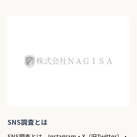
その実態を明らかにする調査のことです。探偵
業務の中でも非常に需要の多い調査であり、浮
気・不倫調査、社員の勤務態度の確認、婚約者
の素行調査な […]
SNS調査とは
SNS調査とは、Instagram・X（旧Twitter）・