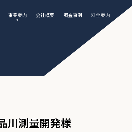
事業案内
会社概要
調査事例
料金案内
"法人向け" 調
査
"個人向け" 調
査
品川測量開発様