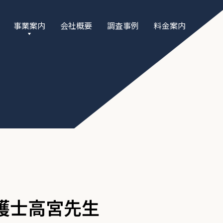
事業案内
会社概要
調査事例
料金案内
"法人向け" 調
査
"個人向け" 調
査
弁護士高宮先生